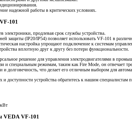
ондиционирования.
ние надежной работы в критических условиях.
 VF-101
в электроники, продлевая срок службы устройства.
й защиты (IP20/IP54) позволяет использовать VF-101 в различ
тическая настройка упрощают подключение к системам управле
тройства вплотную друг к другу без потери функциональности.
ерсальное решение для управления электродвигателями в промы
и и специальным режимам, таким как Fire Mode, он отвечает т
и и долговечность, что делает его отличным выбором для автом
 и доступности устройства обратитесь к нашим специалистам 
кВт
ты VEDA VF-101