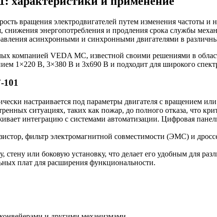
1: характеристики и применение
орость вращения электродвигателей путем изменения частоты и
 снижения энергопотребления и продления срока службы механ
равления асинхронными и синхронными двигателями в различны
емых компанией VEDA MC, известной своими решениями в облас
ием 1×220 В, 3×380 В и 3х690 В и подходит для широкого спектр
-101
чески настраивается под параметры двигателя с вращением или 
тренных ситуациях, таких как пожар, до полного отказа, что кр
вает интеграцию с системами автоматизации. Цифровая панель
истор, фильтр электромагнитной совместимости (ЭМС) и дроссе
 стену или боковую установку, что делает его удобным для раз
ных плат для расширения функциональности.
 конвейерами и другими механизмами.