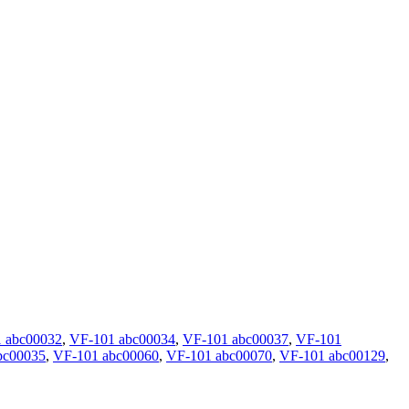
 abc00032
,
VF-101 abc00034
,
VF-101 abc00037
,
VF-101
bc00035
,
VF-101 abc00060
,
VF-101 abc00070
,
VF-101 abc00129
,