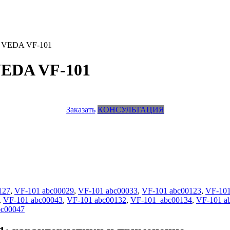
ь VEDA VF-101
VEDA VF-101
Заказать
КОНСУЛЬТАЦИЯ
127
,
VF-101 abc00029
,
VF-101 abc00033
,
VF-101 abc00123
,
VF-101
,
VF-101 abc00043
,
VF-101 abc00132
,
VF-101 abc00134
,
VF-101 a
bc00047