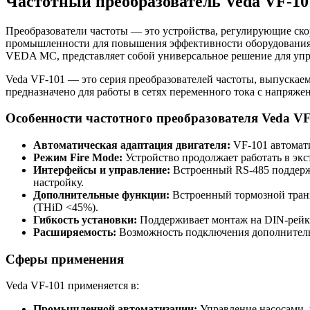
Частотный преобразователь Veda VF-10
Преобразователи частоты — это устройства, регулирующие ск
промышленности для повышения эффективности оборудования,
VEDA MC, представляет собой универсальное решение для уп
Veda VF-101 — это серия преобразователей частоты, выпуска
предназначено для работы в сетях переменного тока с напряжен
Особенности частотного преобразователя Veda VF
Автоматическая адаптация двигателя:
VF-101 автомати
Режим Fire Mode:
Устройство продолжает работать в экс
Интерфейсы и управление:
Встроенный RS-485 поддержи
настройку.
Дополнительные функции:
Встроенный тормозной транз
(THiD <45%).
Гибкость установки:
Поддерживает монтаж на DIN-рейку,
Расширяемость:
Возможность подключения дополнитель
Сферы применения
Veda VF-101 применяется в:
Промышленной автоматизации:
Управление насосами,