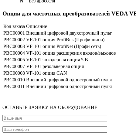
N
Без дросселя
Опции для частотных преобразователей VEDA VF
Код заказа
Описание
PBC00001
Внешний цифровой двухстрочный пульт
PBC00002
VF-101 опция ProfiBus (Профи шина)
PBC00003
VF-101 опция ProfiNet (Профи сеть)
PBC00004
VF-101 опция расширения входов/выходов
PBC00005
VF-101 энкодерная опция 5 В
PBC00007
VF-101 резольверная опция
PBC00008
VF-101 опция CAN
PBC00010
Внешний цифровой однострочный пульт
PBC00011
Внешний цифровой однострочный пульт
ОСТАВЬТЕ ЗАЯВКУ НА ОБОРУДОВАНИЕ