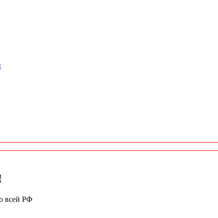
ы
!
по всей РФ