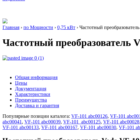
Главная
›
по Мощности
›
0,75 кВт
›
Частотный преобразовател
Частотный преобразователь 
Общая информация
Цены
Документация
Xарактеристики
Преимущества
Доставка и гарантия
Популярные позиции каталога:
VF-101 abc00126
,
VF-101 abc00
abc00041
,
VF-101 abc00039
,
VF-101 abc00125
,
VF-101 abc00028
VF-101 abc00133
,
VF-101 abc00167
,
VF-101 abc00030
,
VF-101 a