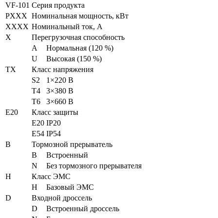
VF-101
Серия продукта
PXXX
Номинальная мощность, кВт
XXXX
Номинальный ток, А
X
Перегрузочная способность
A
Нормальная (120 %)
U
Высокая (150 %)
TX
Класс напряжения
S2
1×220 В
T4
3×380 В
T6
3×660 В
E20
Класс защиты
E20
IP20
E54
IP54
B
Тормозной прерыватель
B
Встроенный
N
Без тормозного прерывателя
H
Класс ЭМС
H
Базовый ЭМС
D
Входной дроссель
D
Встроенный дроссель