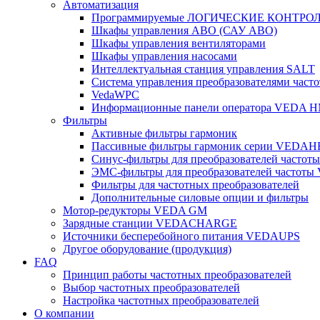
Автоматизация
Программируемые ЛОГИЧЕСКИЕ КОНТРО
Шкафы управления АВО (САУ АВО)
Шкафы управления вентиляторами
Шкафы управления насосами
Интеллектуальная станция управления SALT
Система управления преобразователями часто
VedaWPC
Информационные панели оператора VEDA H
Фильтры
Активные фильтры гармоник
Пассивные фильтры гармоник серии VEDAH
Синус-фильтры для преобразователей часто
ЭМС-фильтры для преобразователей частот
Фильтры для частотных преобразователей
Дополнительные силовые опции и фильтры
Мотор-редукторы VEDA GM
Зарядные станции VEDACHARGE
Источники бесперебойного питания VEDAUPS
Другое оборудование (продукция)
FAQ
Принцип работы частотных преобразователей
Выбор частотных преобразователей
Настройка частотных преобразователей
О компании