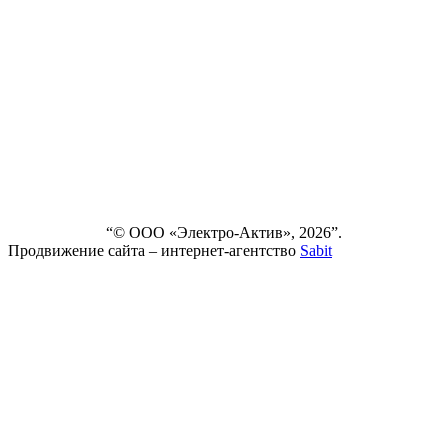
СЕРВИС
НОВОСТИ
ДОСТАВКА
И ОПЛАТА
ВЫПОЛНЕННЫЕ
ПРОЕКТЫ
КОНТАКТЫ
“© ООО «Электро-Актив», 2026”.
Продвижение сайта – интернет-агентство
Sabit