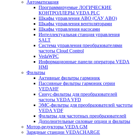
Автоматизация
Программируемые ЛОГИЧЕСКИЕ
КОНТРОЛЛЕРЫ VEDA PLC
Шкафы управления АВО (САУ АВО)
Шкафы управления вентиляторами
Шкафы управления насосами
Интеллектуальная станция управления
SALT
Система управления преобразователями
частоты Cloud Control
VedaWPC
Информационные панели оператора VEDA
HMI
Фильтры
Активные фильтры гармоник
Пассивные фильтры гармоник серии
VEDAHF
Синус-фильтры для преобразователей
частоты VEDA VFD
ЭМС-фильтры для преобразователей частоты
VEDA VDF
Фильтры для частотных преобразователей
Дополнительные силовые опции и фильтры
Мотор-редукторы VEDA GM
Зарядные станции VEDACHARGE