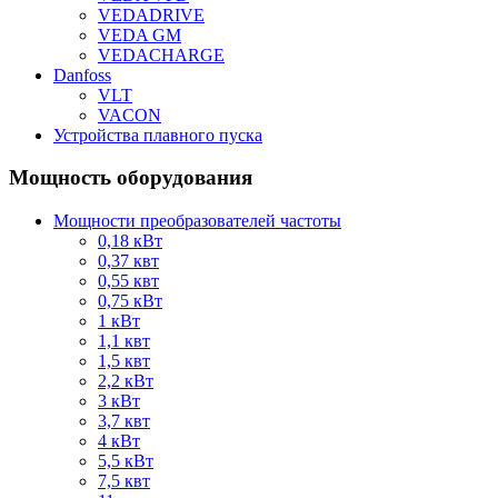
VEDADRIVE
VEDA GM
VEDACHARGE
Danfoss
VLT
VACON
Устройства плавного пуска
Мощность оборудования
Мощности преобразователей частоты
0,18 кВт
0,37 квт
0,55 квт
0,75 кВт
1 кВт
1,1 квт
1,5 квт
2,2 кВт
3 кВт
3,7 квт
4 кВт
5,5 кВт
7,5 квт