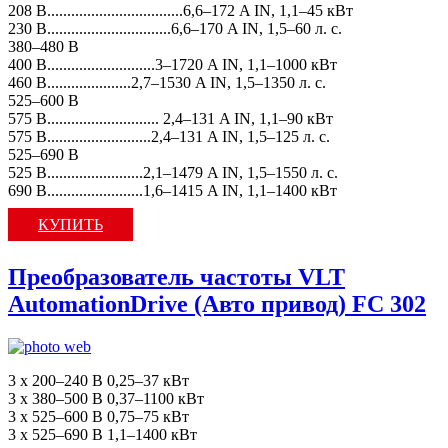
208 В..................................6,6–172 A IN, 1,1–45 кВт
230 В...............................6,6–170 A IN, 1,5–60 л. с.
380–480 В
400 В...........................3–1720 A IN, 1,1–1000 кВт
460 В.....................2,7–1530 A IN, 1,5–1350 л. с.
525–600 В
575 В............................ 2,4–131 A IN, 1,1–90 кВт
575 В..........................2,4–131 A IN, 1,5–125 л. с.
525–690 В
525 В........................2,1–1479 A IN, 1,5–1550 л. с.
690 В........................1,6–1415 A IN, 1,1–1400 кВт
КУПИТЬ
Преобразователь частоты VLT
AutomationDrive (Авто привод) FC 302
3 x 200–240 В 0,25–37 кВт
3 x 380–500 В 0,37–1100 кВт
3 x 525–600 В 0,75–75 кВт
3 x 525–690 В 1,1–1400 кВт