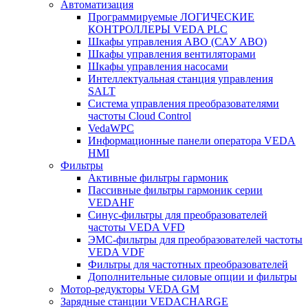
Автоматизация
Программируемые ЛОГИЧЕСКИЕ
КОНТРОЛЛЕРЫ VEDA PLC
Шкафы управления АВО (САУ АВО)
Шкафы управления вентиляторами
Шкафы управления насосами
Интеллектуальная станция управления
SALT
Система управления преобразователями
частоты Cloud Control
VedaWPC
Информационные панели оператора VEDA
HMI
Фильтры
Активные фильтры гармоник
Пассивные фильтры гармоник серии
VEDAHF
Синус-фильтры для преобразователей
частоты VEDA VFD
ЭМС-фильтры для преобразователей частоты
VEDA VDF
Фильтры для частотных преобразователей
Дополнительные силовые опции и фильтры
Мотор-редукторы VEDA GM
Зарядные станции VEDACHARGE