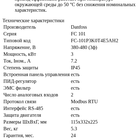
окружающей среды до 50 °C без снижения номинальных
характеристик.
Технические характеристики
Производитель
Danfoss
Серия
FC 101
Типовой код
FC-101P3K0T4E5AH2
Напряжение, В
380-480 (3ф)
Мощность, кВт
3
Ток, Iном., А
7.2
Степень защиты
IP45
Встроенная панель управления
есть
ПИД-регулятор
есть
ЭМС фильтр
есть
Число аналоговых входов
2
Протокол связи
Modbus RTU
Интерфейс RS-485
есть
Защита двигателя
есть
Размеры ШхВхГ, мм
115x332x225
Вес, кг
5.3
Гарантия, мес.
24