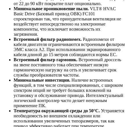
от 22 до 90 кВт покрытие плат опционально.
Минимальное проникновение пыли.
VLT® HVAC
Basic Drive (Базовый привод ОВК) FC101
спроектирован так, что принудительная вентиляция не
воздействует непосредственно на электронные
компоненты, что исключает возможность их
загрязнения.
Встроенный фильтр радиопомех.
Радиопомехи от
кабеля двигателя ограничиваются встроенным фильтром
ЭМС класса А2. При использовании экранированного
кабеля длиной до 15 метров соблюдаются нормы ЕС.
Встроенный фильтр гармоник.
Встроенный дроссель
на звене постоянного тока обеспечивает низкую
гармоническую нагрузку на сеть и увеличивает срок
службы преобразователя частоты.
Минимальные инвестиции.
Наличие встроенных
функций, в том числе специализированных, с широким
спектром опций не требует больших вложений на
установку и обслуживание привода. Интеллектуальный
логический контроллер часто делает ненужным
применение ПК.
Температура окружающей среды до 50°С.
Устраняется
необходимость во внешнем охлаждении или
использовании увеличенных типоразмеров, так как
привод эффективно работает при температуре